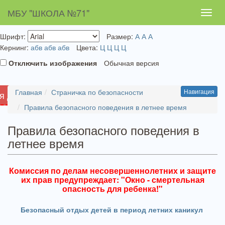
МБУ "ШКОЛА №71"
Toggl
navig
Шрифт:
Размер:
А
А
А
Кернинг:
абв
абв
абв
Цвета:
Ц
Ц
Ц
Ц
Отключить изображения
Обычная версия
Главная
Страничка по безопасности
Навигация
я для слабовидящих
Правила безопасного поведения в летнее время
Правила безопасного поведения в
летнее время
Комиссия по делам несовершеннолетних и защите
их прав предупреждает: "Окно - смертельная
опасность для ребенка!"
Безопасный отдых детей в период летних каникул