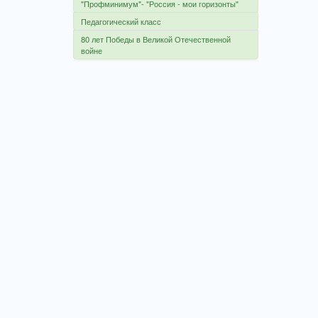
"Профминимум"- "Россия - мои горизонты"
Педагогический класс
80 лет Победы в Великой Отечественной
войне