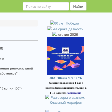
Найти
f)
ммы
рения региональной
ботников" (
МБУ "Школа №71" в VK
Занятие проводится 1 раз в
( копия .pdf)
неделю (каждый понедельник) в
1-11 классах
Расписание