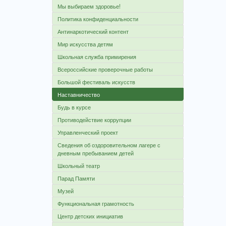
Мы выбираем здоровье!
Политика конфиденциальности
Антинаркотический контент
Мир искусства детям
Школьная служба примирения
Всероссийские проверочные работы
Большой фестиваль искусств
Наставничество
Будь в курсе
Противодействие коррупции
Управленческий проект
Сведения об оздоровительном лагере с
дневным пребыванием детей
Школьный театр
Парад Памяти
Музей
Функциональная грамотность
Центр детских инициатив