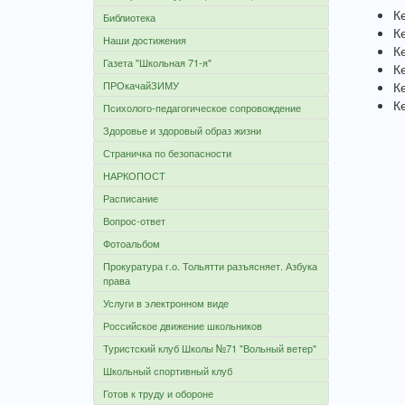
К
Библиотека
К
Наши достижения
К
Газета "Школьная 71-я"
К
ПРОкачайЗИМУ
К
К
Психолого-педагогическое сопровождение
Здоровье и здоровый образ жизни
Страничка по безопасности
НАРКОПОСТ
Расписание
Вопрос-ответ
Фотоальбом
Прокуратура г.о. Тольятти разъясняет. Азбука
права
Услуги в электронном виде
Российское движение школьников
Туристский клуб Школы №71 "Вольный ветер"
Школьный спортивный клуб
Готов к труду и обороне