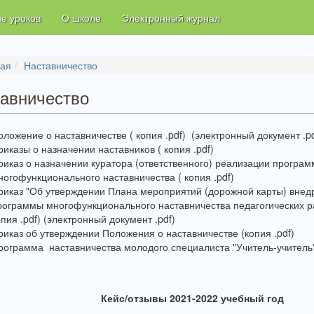
е уроков
О школе
Электронный журнал
ная
Наставничество
авничество
оложение о наставничестве ( копия
.
pdf) (электронный документ .pd
риказы о назначении наставников ( копия .pdf)
риказ о назначении куратора (ответственного) реализации програ
ногофункционального наставничества ( копия .pdf)
риказ "Об утверждении Плана мероприятий (дорожной карты) внед
рограммы многофункционального наставничества педагогических ра
опия .pdf) (электронный документ .pdf)
риказ об утверждении Положения о наставничестве (копия .pdf)
рограмма наставничества молодого специалиста "Учитель-учитель" 
Кейс/отзывы 2021-2022 учебный год