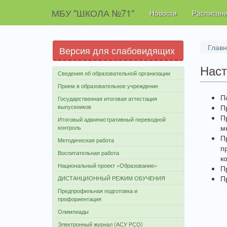
МБУ "ШКОЛА №71"
Новости
Расписани
Глав
Версия для слабовидящих
Наст
Сведения об образовательной организации
Прием в образовательное учреждение
П
Государственная итоговая аттестация
выпускников
П
П
Итоговый административный переводной
м
контроль
П
Методическая работа
п
Воспитательная работа
к
Национальный проект «Образование»
П
П
ДИСТАНЦИОННЫЙ РЕЖИМ ОБУЧЕНИЯ
Предпрофильная подготовка и
профориентация
Олимпиады
Электронный журнал (АСУ РСО)