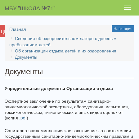
МБУ "ШКОЛА №71"
Toggl
navig
Главная
Навигация
ящих
Сведения об оздоровительном лагере с дневным
пребыванием детей
Об организации отдыха детей и их оздоровления
Документы
Документы
Учредительные документы Организации отдыха
Экспертное заключение по результатам санитарно-
эпидемиологической экспертизы, обследования, испытания,
токсикологических, гигиенических и иных видов оценок от
(копия
.pdf
)
Санитарно-эпидемиологическое заключение . о соответствии
государственным санитарно-эпидемиологическим правилам и