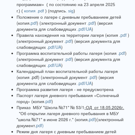
программам»
( по состоянию на 23 апреля 2025
г.)
(
копия .pdf
)
(подпись.
sig
)
Положение о лагере с дневным пребыванием детей
(копия.
pdf
) (электронный документ
.pdf
) (версия
документа для слабовидящих .
pdf/UA
)
Правила нахождения на территории лагеря (копия .
pdf
)
(электронный документ .
pdf
) (версия документа для
слабовидящих .
pdf/UA
)
Программа воспитательной работы лагеря (копия
.pdf
)
(электронный документ
.pdf
) (версия документа для
слабовидящих
.pdf/UA
)
Календарный план воспитательной работы лагеря
(копия .pdf) (электронный документ
.pdf
) (версия
документа для слабовидящих
.pdf/UA
)
Программа развития лагеря - не предусмотрена
Паспорт лагеря дневного пребывания «Солнечный
город» (копия
.pdf
)
Приказ МБУ "Школа №71" № 53/1
-ОД от 18.05.2026г.
"Об открытии лагеря дневного пребывания в МБУ
"школа №71" в июне 2026 г." (копия.
pdf
)(электронный
документ.
pdf
)
Режим дня лагеря с дневным пребыванием детей