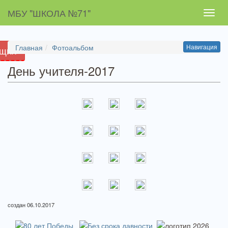
МБУ "ШКОЛА №71"
Toggl
navig
Главная
Фотоальбом
Навигация
ящих
День учителя-2017
создан 06.10.2017