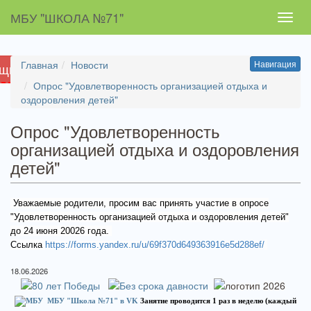
МБУ "ШКОЛА №71"
Toggl
navig
Главная
Новости
Навигация
ящих
Опрос "Удовлетворенность организацией отдыха и
оздоровления детей"
Опрос "Удовлетворенность
организацией отдыха и оздоровления
детей"
Уважаемые родители, просим вас принять участие в опросе
"Удовлетворенность организацией отдыха и оздоровления детей"
до 24 июня 20026 года.
Ссылка
https://forms.yandex.ru/u/69f370d649363916e5d288ef/
18.06.2026
МБУ "Школа №71" в VK
Занятие проводится 1 раз в неделю (каждый